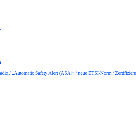
→
m
io / „Automatic Safety Alert (ASA)“ / neue ETSI-Norm / Zertifizier