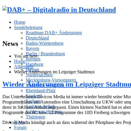
Home
Sendebelegung
Roadmap DAB+ Änderungen
Deutschland
News
Baden-Württemberg
Bayern
Berlin / Brandenburg
You are here:
Bremen
Home
Hamburg
Allgemein
Hessen
Wieder Änderungen im Leipziger Stadtmux
Niedersachsen
Mecklenburg-Vorpommern
Wieder Änderungen im Leipziger Stadtm
Nordrhein-Westfalen
Rheinland-Pfalz
Saarland
Das Unternehmen Divicon Media ist immer wieder bemüht seine Muxe 
Sachsen
Programmplätze um Autoradios eine Umschaltung zu UKW oder umgek
Sachsen-Anhalt
derer in Sachsen-Anhalt angepasst. Einen kleinen Nachteil hat es a
Schleswig-Holstein
Programme des 6C bzw. 12 Programme des 10D Freiberg schweigen da
Thüringen
News
Divicon Media kündigt auch an dass während der Pilotphase des Proj
Forum