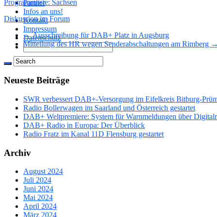
Programmliste: Sachsen
Partner
Infos an uns!
Diskussion im Forum
Kontakt
Impressum
← Ausschreibung für DAB+ Platz in Augsburg
Datenschutz
Mitteilung des HR wegen Senderabschaltungen am Rimberg 
Neueste Beiträge
SWR verbessert DAB+-Versorgung im Eifelkreis Bitburg-Prü
Radio Bollerwagen im Saarland und Österreich gestartet
DAB+ Weltpremiere: System für Warnmeldungen über Digitalrad
DAB+ Radio in Europa: Der Überblick
Radio Fratz im Kanal 11D Flensburg gestartet
Archiv
August 2024
Juli 2024
Juni 2024
Mai 2024
April 2024
März 2024