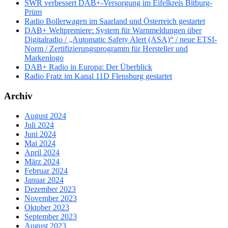
SWR verbessert DAB+-Versorgung im Eifelkreis Bitburg-
Prüm
Radio Bollerwagen im Saarland und Österreich gestartet
DAB+ Weltpremiere: System für Warnmeldungen über
Digitalradio / „Automatic Safety Alert (ASA)“ / neue ETSI-
Norm / Zertifizierungsprogramm für Hersteller und
Markenlogo
DAB+ Radio in Europa: Der Überblick
Radio Fratz im Kanal 11D Flensburg gestartet
Archiv
August 2024
Juli 2024
Juni 2024
Mai 2024
April 2024
März 2024
Februar 2024
Januar 2024
Dezember 2023
November 2023
Oktober 2023
September 2023
August 2023