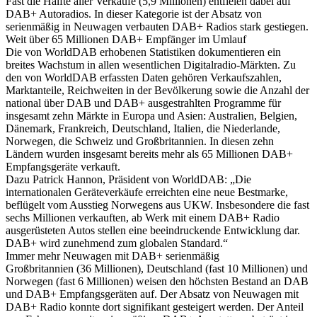
Fast die Hälfte aller Verkäufe (5,9 Millionen) entfielen dabei auf
DAB+ Autoradios. In dieser Kategorie ist der Absatz von
serienmäßig in Neuwagen verbauten DAB+ Radios stark gestiegen.
Weit über 65 Millionen DAB+ Empfänger im Umlauf
Die von WorldDAB erhobenen Statistiken dokumentieren ein
breites Wachstum in allen wesentlichen Digitalradio-Märkten. Zu
den von WorldDAB erfassten Daten gehören Verkaufszahlen,
Marktanteile, Reichweiten in der Bevölkerung sowie die Anzahl der
national über DAB und DAB+ ausgestrahlten Programme für
insgesamt zehn Märkte in Europa und Asien: Australien, Belgien,
Dänemark, Frankreich, Deutschland, Italien, die Niederlande,
Norwegen, die Schweiz und Großbritannien. In diesen zehn
Ländern wurden insgesamt bereits mehr als 65 Millionen DAB+
Empfangsgeräte verkauft.
Dazu Patrick Hannon, Präsident von WorldDAB: „Die
internationalen Geräteverkäufe erreichten eine neue Bestmarke,
beflügelt vom Ausstieg Norwegens aus UKW. Insbesondere die fast
sechs Millionen verkauften, ab Werk mit einem DAB+ Radio
ausgerüsteten Autos stellen eine beeindruckende Entwicklung dar.
DAB+ wird zunehmend zum globalen Standard.“
Immer mehr Neuwagen mit DAB+ serienmäßig
Großbritannien (36 Millionen), Deutschland (fast 10 Millionen) und
Norwegen (fast 6 Millionen) weisen den höchsten Bestand an DAB
und DAB+ Empfangsgeräten auf. Der Absatz von Neuwagen mit
DAB+ Radio konnte dort signifikant gesteigert werden. Der Anteil