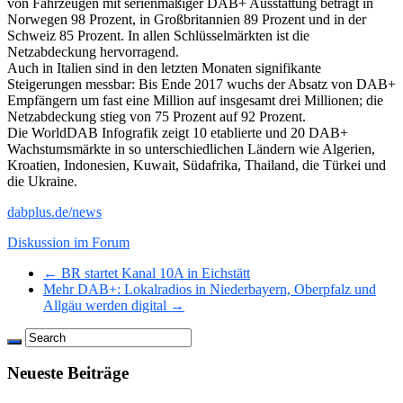
von Fahrzeugen mit serienmäßiger DAB+ Ausstattung beträgt in
Norwegen 98 Prozent, in Großbritannien 89 Prozent und in der
Schweiz 85 Prozent. In allen Schlüsselmärkten ist die
Netzabdeckung hervorragend.
Auch in Italien sind in den letzten Monaten signifikante
Steigerungen messbar: Bis Ende 2017 wuchs der Absatz von DAB+
Empfängern um fast eine Million auf insgesamt drei Millionen; die
Netzabdeckung stieg von 75 Prozent auf 92 Prozent.
Die WorldDAB Infografik zeigt 10 etablierte und 20 DAB+
Wachstumsmärkte in so unterschiedlichen Ländern wie Algerien,
Kroatien, Indonesien, Kuwait, Südafrika, Thailand, die Türkei und
die Ukraine.
dabplus.de/news
Diskussion im Forum
← BR startet Kanal 10A in Eichstätt
Mehr DAB+: Lokalradios in Niederbayern, Oberpfalz und
Allgäu werden digital →
Neueste Beiträge