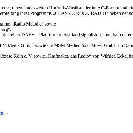
me, einen landesweiten Hörfunk-Musiksender im AC-Format und ein
te Verbreitung ihres Programms „CLASSIC ROCK RADIO“ neben der 
rogramm „Radio Melodie“ sowie
burg“.
iner DAB+ – Plattform im Saarland signalisiert, innerhalb derer ein
Media GmbH sowie die MSM Medien Saar Mosel GmbH im Rahmen de
özese Köln e. V. sowie „Kraftpaket, das Radio“ von Wilfried Eckel ha
eit →