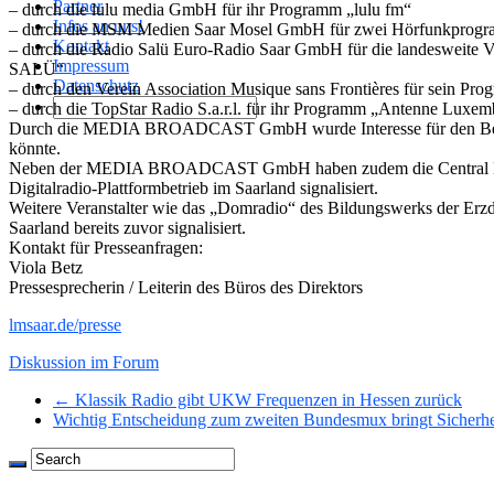
Partner
– durch die lulu media GmbH für ihr Programm „lulu fm“
Infos an uns!
– durch die MSM Medien Saar Mosel GmbH für zwei Hörfunkprogram
Kontakt
– durch die Radio Salü Euro-Radio Saar GmbH für die landeswei
Impressum
SALÜ“
Datenschutz
– durch den Verein Association Musique sans Frontières für sein P
– durch die TopStar Radio S.a.r.l. für ihr Programm „Antenne Luxem
Durch die MEDIA BROADCAST GmbH wurde Interesse für den Betrieb e
könnte.
Neben der MEDIA BROADCAST GmbH haben zudem die Central FM 
Digitalradio-Plattformbetrieb im Saarland signalisiert.
Weitere Veranstalter wie das „Domradio“ des Bildungswerks der Erzdi
Saarland bereits zuvor signalisiert.
Kontakt für Presseanfragen:
Viola Betz
Pressesprecherin / Leiterin des Büros des Direktors
lmsaar.de/presse
Diskussion im Forum
← Klassik Radio gibt UKW Frequenzen in Hessen zurück
Wichtig Entscheidung zum zweiten Bundesmux bringt Sicherh