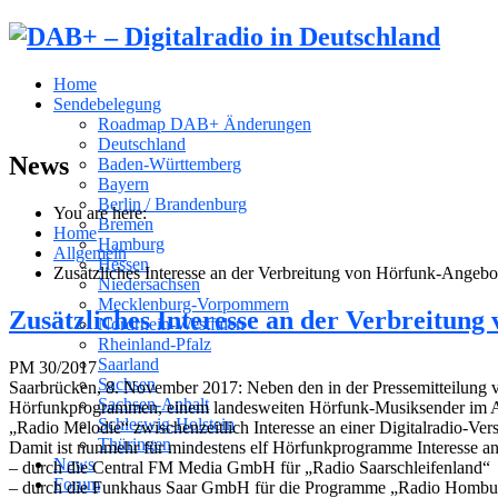
Home
Sendebelegung
Roadmap DAB+ Änderungen
Deutschland
News
Baden-Württemberg
Bayern
Berlin / Brandenburg
You are here:
Bremen
Home
Hamburg
Allgemein
Hessen
Zusätzliches Interesse an der Verbreitung von Hörfunk-Angebo
Niedersachsen
Mecklenburg-Vorpommern
Zusätzliches Interesse an der Verbreitun
Nordrhein-Westfalen
Rheinland-Pfalz
Saarland
PM 30/2017
Sachsen
Saarbrücken, 8. November 2017: Neben den in der Pressemitteilun
Sachsen-Anhalt
Hörfunkprogrammen, einem landesweiten Hörfunk-Musiksender im AC
Schleswig-Holstein
„Radio Melodie“ zwischenzeitlich Interesse an einer Digitalradio-Vers
Thüringen
Damit ist nunmehr für mindestens elf Hörfunkprogramme Interesse an 
News
– durch die Central FM Media GmbH für „Radio Saarschleifenland“
Forum
– durch die Funkhaus Saar GmbH für die Programme „Radio Homburg