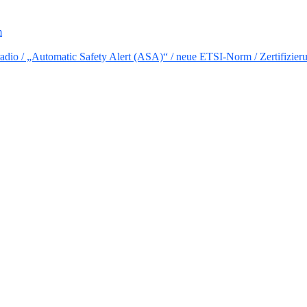
m
io / „Automatic Safety Alert (ASA)“ / neue ETSI-Norm / Zertifizier