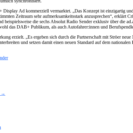
mlich synchronisiert.
+ Display Ad kommerziell vermarktet. „Das Konzept ist einzigartig und
immten Zeitraum sehr aufmerksamkeitsstark anzusprechen“, erklärt Cri
d beispielsweise die sechs Absolut Radio Sender exklusiv über die ad.
owohl das DAB+ Publikum, als auch Autofahrer:innen und Berufspendle
ng erzielt. „Es ergeben sich durch die Partnerschaft mit Ströer neu
terbreiten und setzen damit einen neuen Standard auf dem nationale
nder
 →
m