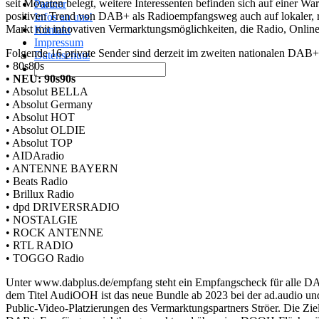
seit Monaten belegt, weitere Interessenten befinden sich auf einer W
Partner
positiven Trend von DAB+ als Radioempfangsweg auch auf lokaler, 
Infos an uns!
Markt mit innovativen Vermarktungsmöglichkeiten, die Radio, Onlin
Kontakt
Impressum
Folgende 16 private Sender sind derzeit im zweiten nationalen DAB
Datenschutz
• 80s80s
• NEU: 90s90s
• Absolut BELLA
• Absolut Germany
• Absolut HOT
• Absolut OLDIE
• Absolut TOP
• AIDAradio
• ANTENNE BAYERN
• Beats Radio
• Brillux Radio
• dpd DRIVERSRADIO
• NOSTALGIE
• ROCK ANTENNE
• RTL RADIO
• TOGGO Radio
Unter www.dabplus.de/empfang steht ein Empfangscheck für alle DA
dem Titel AudiOOH ist das neue Bundle ab 2023 bei der ad.audio u
Public-Video-Platzierungen des Vermarktungspartners Ströer. Die Zi