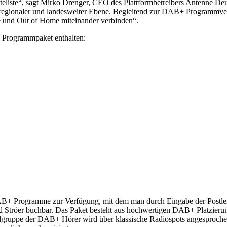
arteliste“, sagt Mirko Drenger, CEO des Plattformbetreibers Antenne D
regionaler und landesweiter Ebene. Begleitend zur DAB+ Programmver
e und Out of Home miteinander verbinden“.
+ Programmpaket enthalten:
B+ Programme zur Verfügung, mit dem man durch Eingabe der Postleit
nd Ströer buchbar. Das Paket besteht aus hochwertigen DAB+ Platzi
elgruppe der DAB+ Hörer wird über klassische Radiospots angesprochen.