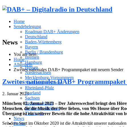
Home
Sendebelegung
Roadmap DAB+ Änderungen
Deutschland
News
Baden-Württemberg
Bayern
Berlin / Brandenburg
You are here:
Bremen
Home
Hamburg
Allgemein
Hessen
Zweites nationales DAB+ Programmpaket mit neuem Sender
Niedersachsen
Mecklenburg-Vorpommern
Zweites nationales DAB+ Programmpaket
Nordrhein-Westfalen
Rheinland-Pfalz
Saarland
2. Januar 2023
Sachsen
Sachsen-Anhalt
München, 02. Januar 2023 – Der Jahreswechsel bringt den Höre
Schleswig-Holstein
Menschen, die die Musik der 90er lieben, von 90s House übe
Thüringen
Übergang ist ein weiterer Beweis für die hohe Attraktivität v
News
Seit dem Start im Oktober 2020 ist die Attraktivität unserer nationa
Forum