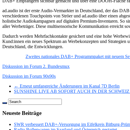
DAB+ Empfängern sichtbar gemacht und über eine DOOH-Fläche räu
ad.audio ist der erste Audio-Vermarkter in Deutschland, der das DAB
verschiedenen Touchpoints von Ströer und ad.audio über einen abgest
holistische Audiokampagnen auf digitalen Premium-Inventaren. So sin
aller Werbeträger. Diese multisensorische Kommunikation erreicht s
Dadurch werden Mehrfachkontakte gesichert und eine hohe Werbewirku
Kund:innen ein neues Spektrum an Werbekonzepten und Strategien un
Deutschland, die Entwicklungen.
Zweites nationales DAB+ Programmpaket mit neuem Se
Diskussion im Forum 2. Bundesmux
Diskussion im Forum 90s90s
← Erneut umfangreiche Änderungen im Kanal 7D Berlin
SUNSHINE LIVE AB SOFORT AUCH IN DER SCHWEIZ
Neueste Beiträge
SWR verbessert DAB+-Versorgung im Eifelkreis Bitburg-Prü
Radio Bollerwagen im Saarland und Österreich gestartet