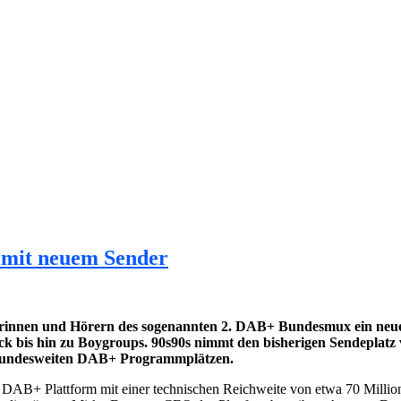
 mit neuem Sender
rinnen und Hörern des sogenannten 2. DAB+ Bundesmux ein neues
r Rock bis hin zu Boygroups. 90s90s nimmt den bisherigen Sen
on bundesweiten DAB+ Programmplätzen.
len DAB+ Plattform mit einer technischen Reichweite von etwa 70 Milli