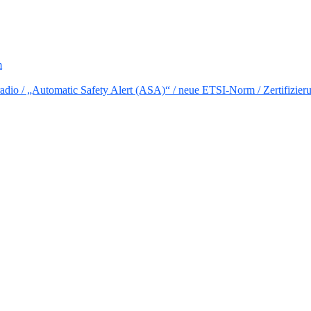
m
io / „Automatic Safety Alert (ASA)“ / neue ETSI-Norm / Zertifizier