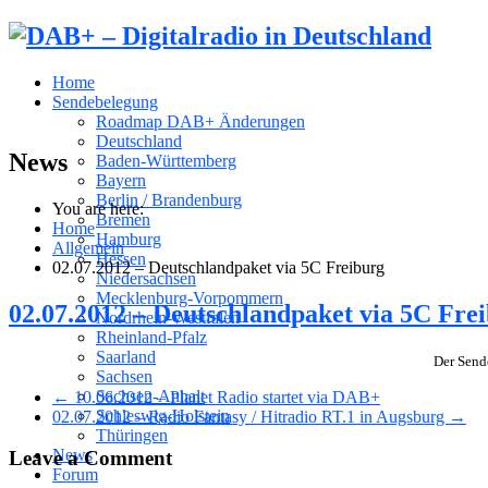
Home
Sendebelegung
Roadmap DAB+ Änderungen
Deutschland
News
Baden-Württemberg
Bayern
Berlin / Brandenburg
You are here:
Bremen
Home
Hamburg
Allgemein
Hessen
02.07.2012 – Deutschlandpaket via 5C Freiburg
Niedersachsen
Mecklenburg-Vorpommern
02.07.2012 – Deutschlandpaket via 5C Fre
Nordrhein-Westfalen
Rheinland-Pfalz
Saarland
Der Send
Sachsen
Sachsen-Anhalt
← 10.06.2012 – Planet Radio startet via DAB+
Schleswig-Holstein
02.07.2012 – Radio Fantasy / Hitradio RT.1 in Augsburg →
Thüringen
News
Leave a Comment
Forum