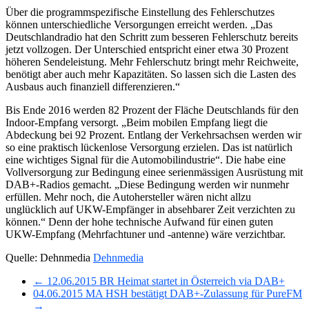
Über die programmspezifische Einstellung des Fehlerschutzes
können unterschiedliche Versorgungen erreicht werden. „Das
Deutschlandradio hat den Schritt zum besseren Fehlerschutz bereits
jetzt vollzogen. Der Unterschied entspricht einer etwa 30 Prozent
höheren Sendeleistung. Mehr Fehlerschutz bringt mehr Reichweite,
benötigt aber auch mehr Kapazitäten. So lassen sich die Lasten des
Ausbaus auch finanziell differenzieren.“
Bis Ende 2016 werden 82 Prozent der Fläche Deutschlands für den
Indoor-Empfang versorgt. „Beim mobilen Empfang liegt die
Abdeckung bei 92 Prozent. Entlang der Verkehrsachsen werden wir
so eine praktisch lückenlose Versorgung erzielen. Das ist natürlich
eine wichtiges Signal für die Automobilindustrie“. Die habe eine
Vollversorgung zur Bedingung einee serienmässigen Ausrüstung mit
DAB+-Radios gemacht. „Diese Bedingung werden wir nunmehr
erfüllen. Mehr noch, die Autohersteller wären nicht allzu
unglücklich auf UKW-Empfänger in absehbarer Zeit verzichten zu
können.“ Denn der hohe technische Aufwand für einen guten
UKW-Empfang (Mehrfachtuner und -antenne) wäre verzichtbar.
Quelle: Dehnmedia
Dehnmedia
← 12.06.2015 BR Heimat startet in Österreich via DAB+
04.06.2015 MA HSH bestätigt DAB+-Zulassung für PureFM
→