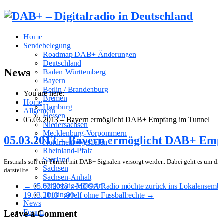
Home
Sendebelegung
Roadmap DAB+ Änderungen
Deutschland
News
Baden-Württemberg
Bayern
Berlin / Brandenburg
You are here:
Bremen
Home
Hamburg
Allgemein
Hessen
05.03.2013 – Bayern ermöglicht DAB+ Empfang im Tunnel
Niedersachsen
Mecklenburg-Vorpommern
05.03.2013 – Bayern ermöglicht DAB+ Em
Nordrhein-Westfalen
Rheinland-Pfalz
Saarland
Erstmals soll ein Tunnel mit DAB+ Signalen versorgt werden. Dabei geht es um d
Sachsen
darstellte.
Sachsen-Anhalt
Schleswig-Holstein
← 05.03.2013 – MEGA Radio möchte zurück ins Lokalensem
Thüringen
19.03.2013 – 90elf ohne Fussballrechte →
News
Forum
Leave a Comment