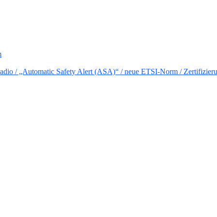
m
io / „Automatic Safety Alert (ASA)“ / neue ETSI-Norm / Zertifizier