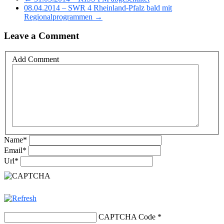
08.04.2014 – SWR 4 Rheinland-Pfalz bald mit
Regionalprogrammen →
Leave a Comment
Add Comment
Name
*
Email
*
Url
*
CAPTCHA Code
*