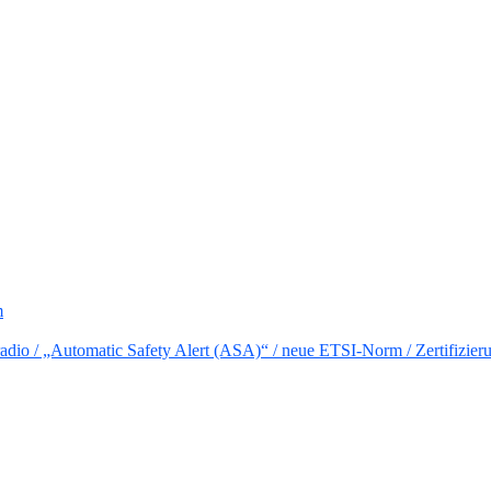
m
io / „Automatic Safety Alert (ASA)“ / neue ETSI-Norm / Zertifizier