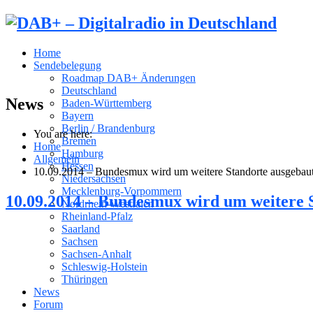
Home
Sendebelegung
Roadmap DAB+ Änderungen
Deutschland
News
Baden-Württemberg
Bayern
Berlin / Brandenburg
You are here:
Bremen
Home
Hamburg
Allgemein
Hessen
10.09.2014 – Bundesmux wird um weitere Standorte ausgebau
Niedersachsen
Mecklenburg-Vorpommern
10.09.2014 – Bundesmux wird um weitere 
Nordrhein-Westfalen
Rheinland-Pfalz
Saarland
Sachsen
Sachsen-Anhalt
Schleswig-Holstein
Thüringen
News
Forum