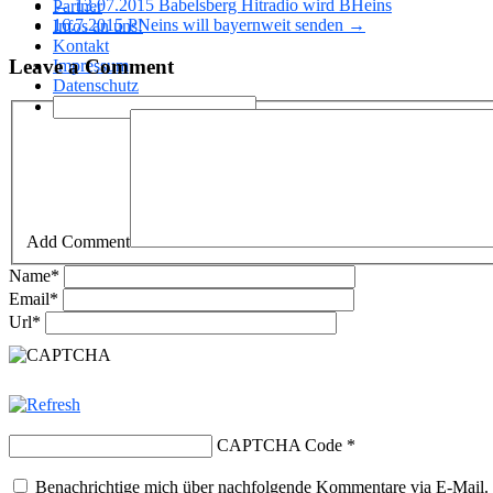
← 13.07.2015 Babelsberg Hitradio wird BHeins
Partner
16.7.2015 PNeins will bayernweit senden →
Infos an uns!
Kontakt
Leave a Comment
Impressum
Datenschutz
Add Comment
Name
*
Email
*
Url
*
CAPTCHA Code
*
Benachrichtige mich über nachfolgende Kommentare via E-Mail.