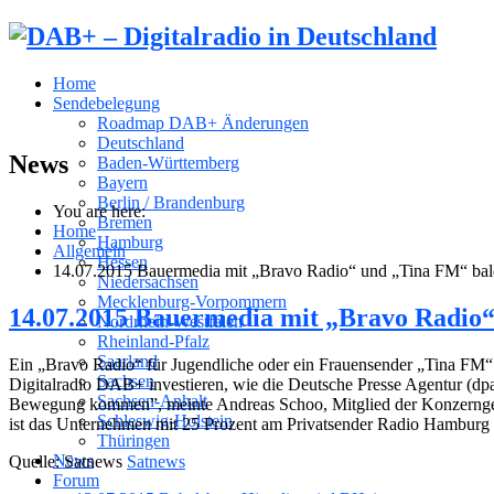
Home
Sendebelegung
Roadmap DAB+ Änderungen
Deutschland
News
Baden-Württemberg
Bayern
Berlin / Brandenburg
You are here:
Bremen
Home
Hamburg
Allgemein
Hessen
14.07.2015 Bauermedia mit „Bravo Radio“ und „Tina FM“ ba
Niedersachsen
Mecklenburg-Vorpommern
14.07.2015 Bauermedia mit „Bravo Radio
Nordrhein-Westfalen
Rheinland-Pfalz
Saarland
Ein „Bravo Radio“ für Jugendliche oder ein Frauensender „Tina FM“
Sachsen
Digitalradio DAB+ investieren, wie die Deutsche Presse Agentur (dpa
Sachsen-Anhalt
Bewegung kommen”, meinte Andreas Schoo, Mitglied der Konzerngesch
Schleswig-Holstein
ist das Unternehmen mit 25 Prozent am Privatsender Radio Hamburg
Thüringen
News
Quelle: Satnews
Satnews
Forum