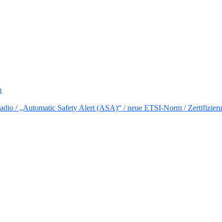
m
io / „Automatic Safety Alert (ASA)“ / neue ETSI-Norm / Zertifizier