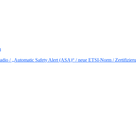
m
io / „Automatic Safety Alert (ASA)“ / neue ETSI-Norm / Zertifizier