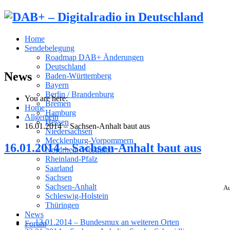
Home
Sendebelegung
Roadmap DAB+ Änderungen
Deutschland
News
Baden-Württemberg
Bayern
Berlin / Brandenburg
You are here:
Bremen
Home
Hamburg
Allgemein
Hessen
16.01.2014 – Sachsen-Anhalt baut aus
Niedersachsen
Mecklenburg-Vorpommern
16.01.2014 – Sachsen-Anhalt baut aus
Nordrhein-Westfalen
Rheinland-Pfalz
Saarland
Sachsen
Sachsen-Anhalt
Au
Schleswig-Holstein
Thüringen
News
← 13.01.2014 – Bundesmux an weiteren Orten
Forum