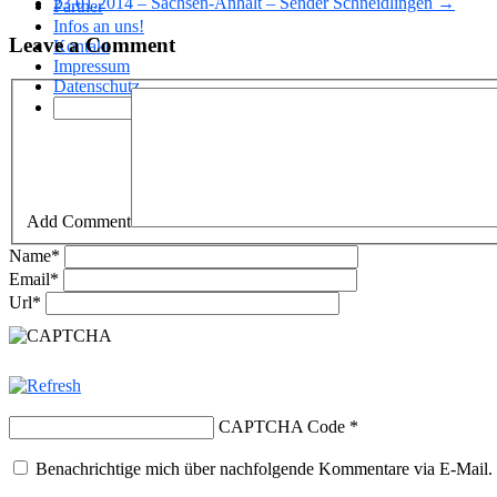
23.01.2014 – Sachsen-Anhalt – Sender Schneidlingen →
Partner
Infos an uns!
Leave a Comment
Kontakt
Impressum
Datenschutz
Add Comment
Name
*
Email
*
Url
*
CAPTCHA Code
*
Benachrichtige mich über nachfolgende Kommentare via E-Mail.