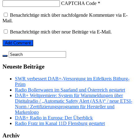
CAPTCHA Code
*
Benachrichtige mich über nachfolgende Kommentare via E-
Mail.
Benachrichtige mich über neue Beiträge via E-Mail.
Neueste Beiträge
SWR verbessert DAB+-Versorgung im Eifelkreis Bitburg-
Prüm
Radio Bollerwagen im Saarland und Österreich gestartet
DAB+ Weltpremiere: System für Warnmeldungen über
Digitalradio / „Automatic Safety Alert (ASA)“ / neue ETSI-
Norm / Zertifizierungsprogramm für Hersteller und
Markenlogo
DAB+ Radio in Europa: Der Überblick
Radio Fratz im Kanal 11D Flensburg gestartet
Archiv