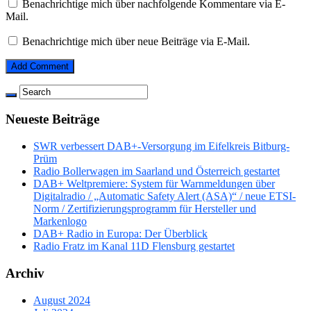
Benachrichtige mich über nachfolgende Kommentare via E-
Mail.
Benachrichtige mich über neue Beiträge via E-Mail.
Neueste Beiträge
SWR verbessert DAB+-Versorgung im Eifelkreis Bitburg-
Prüm
Radio Bollerwagen im Saarland und Österreich gestartet
DAB+ Weltpremiere: System für Warnmeldungen über
Digitalradio / „Automatic Safety Alert (ASA)“ / neue ETSI-
Norm / Zertifizierungsprogramm für Hersteller und
Markenlogo
DAB+ Radio in Europa: Der Überblick
Radio Fratz im Kanal 11D Flensburg gestartet
Archiv
August 2024