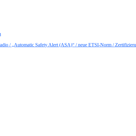
m
io / „Automatic Safety Alert (ASA)“ / neue ETSI-Norm / Zertifizier