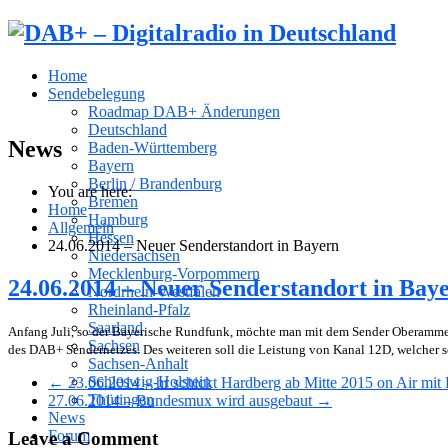
Home
Sendebelegung
Roadmap DAB+ Änderungen
Deutschland
News
Baden-Württemberg
Bayern
Berlin / Brandenburg
You are here:
Bremen
Home
Hamburg
Allgemein
Hessen
24.06.2014 – Neuer Senderstandort in Bayern
Niedersachsen
Mecklenburg-Vorpommern
24.06.2014 – Neuer Senderstandort in Bay
Nordrhein-Westfalen
Rheinland-Pfalz
Saarland
Anfang Juli, so der Bayerische Rundfunk, möchte man mit dem Sender Oberammer
Sachsen
des DAB+ Sendernetzes. Des weiteren soll die Leistung von Kanal 12D, welcher 
Sachsen-Anhalt
Schleswig-Holstein
← 23.06.2014 – hr schickt Hardberg ab Mitte 2015 on Air mi
Thüringen
27.06.2014 – Bundesmux wird ausgebaut →
News
Forum
Leave a Comment