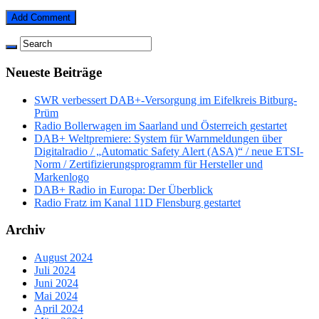
Neueste Beiträge
SWR verbessert DAB+-Versorgung im Eifelkreis Bitburg-
Prüm
Radio Bollerwagen im Saarland und Österreich gestartet
DAB+ Weltpremiere: System für Warnmeldungen über
Digitalradio / „Automatic Safety Alert (ASA)“ / neue ETSI-
Norm / Zertifizierungsprogramm für Hersteller und
Markenlogo
DAB+ Radio in Europa: Der Überblick
Radio Fratz im Kanal 11D Flensburg gestartet
Archiv
August 2024
Juli 2024
Juni 2024
Mai 2024
April 2024