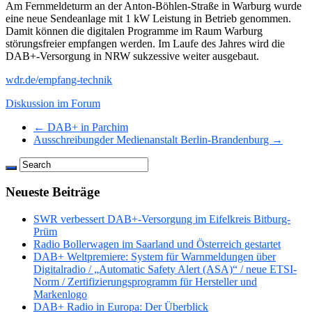
Am Fernmeldeturm an der Anton-Böhlen-Straße in Warburg wurde
eine neue Sendeanlage mit 1 kW Leistung in Betrieb genommen.
Damit können die digitalen Programme im Raum Warburg
störungsfreier empfangen werden. Im Laufe des Jahres wird die
DAB+-Versorgung in NRW sukzessive weiter ausgebaut.
wdr.de/empfang-technik
Diskussion im Forum
← DAB+ in Parchim
Ausschreibungder Medienanstalt Berlin-Brandenburg →
Neueste Beiträge
SWR verbessert DAB+-Versorgung im Eifelkreis Bitburg-
Prüm
Radio Bollerwagen im Saarland und Österreich gestartet
DAB+ Weltpremiere: System für Warnmeldungen über
Digitalradio / „Automatic Safety Alert (ASA)“ / neue ETSI-
Norm / Zertifizierungsprogramm für Hersteller und
Markenlogo
DAB+ Radio in Europa: Der Überblick