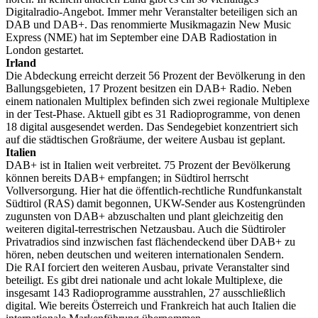
Digitalradio-Angebot. Immer mehr Veranstalter beteiligen sich an
DAB und DAB+. Das renommierte Musikmagazin New Music
Express (NME) hat im September eine DAB Radiostation in
London gestartet.
Irland
Die Abdeckung erreicht derzeit 56 Prozent der Bevölkerung in den
Ballungsgebieten, 17 Prozent besitzen ein DAB+ Radio. Neben
einem nationalen Multiplex befinden sich zwei regionale Multiplexe
in der Test-Phase. Aktuell gibt es 31 Radioprogramme, von denen
18 digital ausgesendet werden. Das Sendegebiet konzentriert sich
auf die städtischen Großräume, der weitere Ausbau ist geplant.
Italien
DAB+ ist in Italien weit verbreitet. 75 Prozent der Bevölkerung
können bereits DAB+ empfangen; in Südtirol herrscht
Vollversorgung. Hier hat die öffentlich-rechtliche Rundfunkanstalt
Südtirol (RAS) damit begonnen, UKW-Sender aus Kostengründen
zugunsten von DAB+ abzuschalten und plant gleichzeitig den
weiteren digital-terrestrischen Netzausbau. Auch die Südtiroler
Privatradios sind inzwischen fast flächendeckend über DAB+ zu
hören, neben deutschen und weiteren internationalen Sendern.
Die RAI forciert den weiteren Ausbau, private Veranstalter sind
beteiligt. Es gibt drei nationale und acht lokale Multiplexe, die
insgesamt 143 Radioprogramme ausstrahlen, 27 ausschließlich
digital. Wie bereits Österreich und Frankreich hat auch Italien die