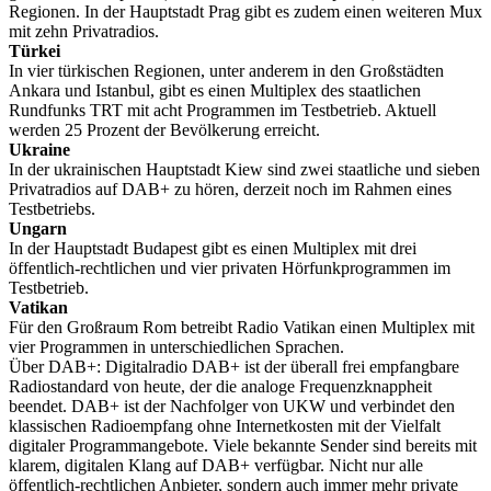
Regionen. In der Hauptstadt Prag gibt es zudem einen weiteren Mux
mit zehn Privatradios.
Türkei
In vier türkischen Regionen, unter anderem in den Großstädten
Ankara und Istanbul, gibt es einen Multiplex des staatlichen
Rundfunks TRT mit acht Programmen im Testbetrieb. Aktuell
werden 25 Prozent der Bevölkerung erreicht.
Ukraine
In der ukrainischen Hauptstadt Kiew sind zwei staatliche und sieben
Privatradios auf DAB+ zu hören, derzeit noch im Rahmen eines
Testbetriebs.
Ungarn
In der Hauptstadt Budapest gibt es einen Multiplex mit drei
öffentlich-rechtlichen und vier privaten Hörfunkprogrammen im
Testbetrieb.
Vatikan
Für den Großraum Rom betreibt Radio Vatikan einen Multiplex mit
vier Programmen in unterschiedlichen Sprachen.
Über DAB+: Digitalradio DAB+ ist der überall frei empfangbare
Radiostandard von heute, der die analoge Frequenzknappheit
beendet. DAB+ ist der Nachfolger von UKW und verbindet den
klassischen Radioempfang ohne Internetkosten mit der Vielfalt
digitaler Programmangebote. Viele bekannte Sender sind bereits mit
klarem, digitalen Klang auf DAB+ verfügbar. Nicht nur alle
öffentlich-rechtlichen Anbieter, sondern auch immer mehr private