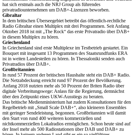
hat sich erstmals auch die NRJ Group als führendes
privatradiounternehmen um DAB+-Lizenzen beworben.
Gibraltar
In dem britischen Überseegebiet betreibt das öffentlich-rechtliche
Radio Gibraltar einen Multiplex mit drei Programmen. Seit Anfang
Oktober 2018 ist mit „The Rock“ das erste Privatradio über DAB+
in diesem Multiplex zu hören.
Griechenland
In Griechenland sind erste Multiplexe im Testbetrieb gestartet. Ein
Bouquet mit insgesamt 13 Programmen des Staatsrundfunks ERA
ist in weiten Landesteilen zu hören. In Thessaloniki senden auch
Privatradios über DAB+.
Großbritannien
In rund 57 Prozent der britischen Haushalte steht ein DAB+ Radio.
Die Netzabdeckung erreicht rund 97 Prozent der Bevölkerung.
Anfang 2018 nutzten mehr als 50 Prozent der Briten Radio über
digitale Verbreitungswege: Anlass für die Regierung, demnächst
über den Zeitpunkt eines UKW-Ausstiegs zu beraten.
Das britische Medienministerium hat zudem Konsultationen für den
Regelbetrieb mit „Small Scale DAB+“, also kleineren Ensembles
mit geringer Sendeleistung, begonnen. Großbritannien will damit
den Start von rund 400 weiteren kommerziellen und
nichtkommerziellen Lokalradios ermöglichen. Schon heute sind auf
der Insel mehr als 500 Radiostationen über DAB und DAB+ zu
hören. In keinem anderen Land gibt es ein so vielfältiges