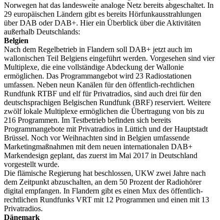
Norwegen hat das landesweite analoge Netz bereits abgeschaltet. In
29 europäischen Ländern gibt es bereits Hörfunkausstrahlungen
über DAB oder DAB+. Hier ein Überblick über die Aktivitäten
außerhalb Deutschlands:
Belgien
Nach dem Regelbetrieb in Flandern soll DAB+ jetzt auch im
wallonischen Teil Belgiens eingeführt werden. Vorgesehen sind vier
Multiplexe, die eine vollständige Abdeckung der Wallonie
ermöglichen. Das Programmangebot wird 23 Radiostationen
umfassen. Neben neun Kanälen für den öffentlich-rechtlichen
Rundfunk RTBF und elf für Privatradios, sind auch drei für den
deutschsprachigen Belgischen Rundfunk (BRF) reserviert. Weitere
zwölf lokale Multiplexe ermöglichen die Übertragung von bis zu
216 Programmen. Im Testbetrieb befinden sich bereits
Programmangebote mit Privatradios in Lüttich und der Hauptstadt
Brüssel. Noch vor Weihnachten sind in Belgien umfassende
Marketingmaßnahmen mit dem neuen internationalen DAB+
Markendesign geplant, das zuerst im Mai 2017 in Deutschland
vorgestellt wurde.
Die flämische Regierung hat beschlossen, UKW zwei Jahre nach
dem Zeitpunkt abzuschalten, an dem 50 Prozent der Radiohörer
digital empfangen. In Flandern gibt es einen Mux des öffentlich-
rechtlichen Rundfunks VRT mit 12 Programmen und einen mit 13
Privatradios.
Dänemark