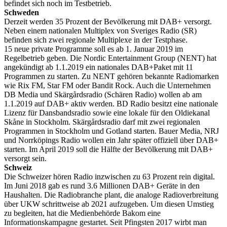
befindet sich noch im Testbetrieb.
Schweden
Derzeit werden 35 Prozent der Bevölkerung mit DAB+ versorgt.
Neben einem nationalen Multiplex von Sveriges Radio (SR)
befinden sich zwei regionale Multiplexe in der Testphase.
15 neue private Programme soll es ab 1. Januar 2019 im
Regelbetrieb geben. Die Nordic Entertainment Group (NENT) hat
angekündigt ab 1.1.2019 ein nationales DAB+Paket mit 11
Programmen zu starten. Zu NENT gehören bekannte Radiomarken
wie Rix FM, Star FM oder Bandit Rock. Auch die Unternehmen
DB Media und Skärgårdsradio (Schären Radio) wollen ab am
1.1.2019 auf DAB+ aktiv werden. BD Radio besitzt eine nationale
Lizenz für Dansbandsradio sowie eine lokale für den Oldiekanal
Skåne in Stockholm. Skärgårdsradio darf mit zwei regionalen
Programmen in Stockholm und Gotland starten. Bauer Media, NRJ
und Norrköpings Radio wollen ein Jahr später offiziell über DAB+
starten. Im April 2019 soll die Hälfte der Bevölkerung mit DAB+
versorgt sein.
Schweiz
Die Schweizer hören Radio inzwischen zu 63 Prozent rein digital.
Im Juni 2018 gab es rund 3.6 Millionen DAB+ Geräte in den
Haushalten. Die Radiobranche plant, die analoge Radioverbreitung
über UKW schrittweise ab 2021 aufzugeben. Um diesen Umstieg
zu begleiten, hat die Medienbehörde Bakom eine
Informationskampagne gestartet. Seit Pfingsten 2017 wirbt man