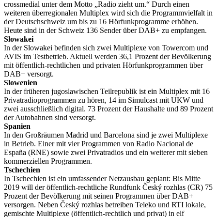
crossmedial unter dem Motto „Radio zieht um.“ Durch einen
weiteren überregionalen Multiplex wird sich die Programmvielfalt in
der Deutschschweiz um bis zu 16 Hörfunkprogramme erhöhen.
Heute sind in der Schweiz 136 Sender über DAB+ zu empfangen.
Slowakei
In der Slowakei befinden sich zwei Multiplexe von Towercom und
AVIS im Testbetrieb. Aktuell werden 36,1 Prozent der Bevölkerung
mit öffentlich-rechtlichen und privaten Hörfunkprogrammen über
DAB+ versorgt.
Slowenien
In der früheren jugoslawischen Teilrepublik ist ein Multiplex mit 16
Privatradioprogrammen zu hören, 14 im Simulcast mit UKW und
zwei ausschließlich digital. 73 Prozent der Haushalte und 89 Prozent
der Autobahnen sind versorgt.
Spanien
In den Großräumen Madrid und Barcelona sind je zwei Multiplexe
in Betrieb. Einer mit vier Programmen von Radio Nacional de
España (RNE) sowie zwei Privatradios und ein weiterer mit sieben
kommerziellen Programmen.
Tschechien
In Tschechien ist ein umfassender Netzausbau geplant: Bis Mitte
2019 will der öffentlich-rechtliche Rundfunk Český rozhlas (CR) 75
Prozent der Bevölkerung mit seinen Programmen über DAB+
versorgen. Neben Český rozhlas betreiben Teleko und RTI lokale,
gemischte Multiplexe (öffentlich-rechtlich und privat) in elf