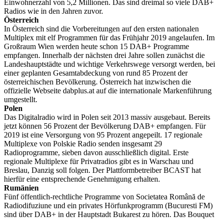
Einwohnerzahl von 5,2 Millionen. Das sind dreimal so viele DAB+
Radios wie in den Jahren zuvor.
Österreich
In Österreich sind die Vorbereitungen auf den ersten nationalen
Multiplex mit elf Programmen für das Frühjahr 2019 angelaufen. Im
Großraum Wien werden heute schon 15 DAB+ Programme
empfangen. Innerhalb der nächsten drei Jahre sollen zunächst die
Landeshauptstädte und wichtige Verkehrswege versorgt werden, bei
einer geplanten Gesamtabdeckung von rund 85 Prozent der
österreichischen Bevölkerung. Österreich hat inzwischen die
offizielle Webseite dabplus.at auf die internationale Markenführung
umgestellt.
Polen
Das Digitalradio wird in Polen seit 2013 massiv ausgebaut. Bereits
jetzt können 56 Prozent der Bevölkerung DAB+ empfangen. Für
2019 ist eine Versorgung von 95 Prozent angepeilt. 17 regionale
Multiplexe von Polskie Radio senden insgesamt 29
Radioprogramme, sieben davon ausschließlich digital. Erste
regionale Multiplexe für Privatradios gibt es in Warschau und
Breslau, Danzig soll folgen. Der Plattformbetreiber BCAST hat
hierfür eine entsprechende Genehmigung erhalten.
Rumänien
Fünf öffentlich-rechtliche Programme von Societatea Română de
Radiodifuziune und ein privates Hörfunkprogramm (Bucuresti FM)
sind über DAB+ in der Hauptstadt Bukarest zu hören. Das Bouquet