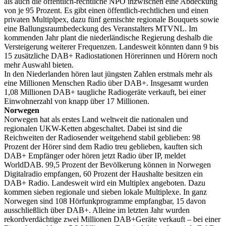
als auch die öffentlich-rechtliche NPO inzwischen eine Abdeckung
von je 95 Prozent. Es gibt einen öffentlich-rechtlichen und einen
privaten Multiplpex, dazu fünf gemischte regionale Bouquets sowie
eine Ballungsraumbedeckung des Veranstalters MTVNL. Im
kommenden Jahr plant die niederländische Regierung deshalb die
Versteigerung weiterer Frequenzen. Landesweit könnten dann 9 bis
15 zusätzliche DAB+ Radiostationen Hörerinnen und Hörern noch
mehr Auswahl bieten.
In den Niederlanden hören laut jüngsten Zahlen erstmals mehr als
eine Millionen Menschen Radio über DAB+. Insgesamt wurden
1,08 Millionen DAB+ taugliche Radiogeräte verkauft, bei einer
Einwohnerzahl von knapp über 17 Millionen.
Norwegen
Norwegen hat als erstes Land weltweit die nationalen und
regionalen UKW-Ketten abgeschaltet. Dabei ist sind die
Reichweiten der Radiosender weitgehend stabil geblieben: 98
Prozent der Hörer sind dem Radio treu geblieben, kauften sich
DAB+ Empfänger oder hören jetzt Radio über IP, meldet
WorldDAB. 99,5 Prozent der Bevölkerung können in Norwegen
Digitalradio empfangen, 60 Prozent der Haushalte besitzen ein
DAB+ Radio. Landesweit wird ein Multiplex angeboten. Dazu
kommen sieben regionale und sieben lokale Multiplexe. In ganz
Norwegen sind 108 Hörfunkprogramme empfangbar, 15 davon
ausschließlich über DAB+. Alleine im letzten Jahr wurden
rekordverdächtige zwei Millionen DAB+Geräte verkauft – bei einer