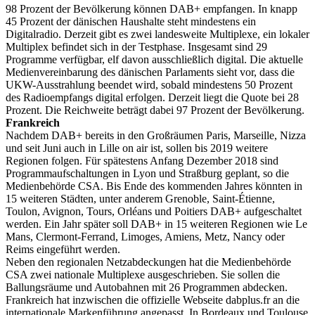
98 Prozent der Bevölkerung können DAB+ empfangen. In knapp
45 Prozent der dänischen Haushalte steht mindestens ein
Digitalradio. Derzeit gibt es zwei landesweite Multiplexe, ein lokaler
Multiplex befindet sich in der Testphase. Insgesamt sind 29
Programme verfügbar, elf davon ausschließlich digital. Die aktuelle
Medienvereinbarung des dänischen Parlaments sieht vor, dass die
UKW-Ausstrahlung beendet wird, sobald mindestens 50 Prozent
des Radioempfangs digital erfolgen. Derzeit liegt die Quote bei 28
Prozent. Die Reichweite beträgt dabei 97 Prozent der Bevölkerung.
Frankreich
Nachdem DAB+ bereits in den Großräumen Paris, Marseille, Nizza
und seit Juni auch in Lille on air ist, sollen bis 2019 weitere
Regionen folgen. Für spätestens Anfang Dezember 2018 sind
Programmaufschaltungen in Lyon und Straßburg geplant, so die
Medienbehörde CSA. Bis Ende des kommenden Jahres könnten in
15 weiteren Städten, unter anderem Grenoble, Saint-Étienne,
Toulon, Avignon, Tours, Orléans und Poitiers DAB+ aufgeschaltet
werden. Ein Jahr später soll DAB+ in 15 weiteren Regionen wie Le
Mans, Clermont-Ferrand, Limoges, Amiens, Metz, Nancy oder
Reims eingeführt werden.
Neben den regionalen Netzabdeckungen hat die Medienbehörde
CSA zwei nationale Multiplexe ausgeschrieben. Sie sollen die
Ballungsräume und Autobahnen mit 26 Programmen abdecken.
Frankreich hat inzwischen die offizielle Webseite dabplus.fr an die
internationale Markenführung angepasst. In Bordeaux und Toulouse