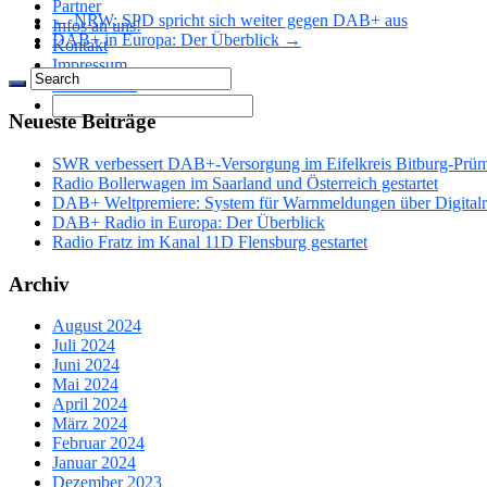
Partner
← NRW: SPD spricht sich weiter gegen DAB+ aus
Infos an uns!
DAB+ in Europa: Der Überblick →
Kontakt
Impressum
Datenschutz
Neueste Beiträge
SWR verbessert DAB+-Versorgung im Eifelkreis Bitburg-Prü
Radio Bollerwagen im Saarland und Österreich gestartet
DAB+ Weltpremiere: System für Warnmeldungen über Digitalrad
DAB+ Radio in Europa: Der Überblick
Radio Fratz im Kanal 11D Flensburg gestartet
Archiv
August 2024
Juli 2024
Juni 2024
Mai 2024
April 2024
März 2024
Februar 2024
Januar 2024
Dezember 2023