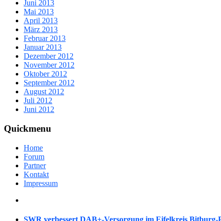
Juni 2013
Mai 2013
April 2013
März 2013
Februar 2013
Januar 2013
Dezember 2012
November 2012
Oktober 2012
September 2012
August 2012
Juli 2012
Juni 2012
Quickmenu
Home
Forum
Partner
Kontakt
Impressum
SWR verbessert DAB+-Versorgung im Eifelkreis Bitburg