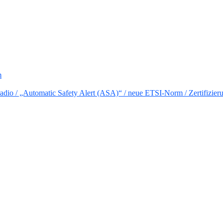
m
io / „Automatic Safety Alert (ASA)“ / neue ETSI-Norm / Zertifizier