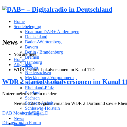
Home
Sendebelegung
Roadmap DAB+ Änderungen
Deutschland
News
Baden-Württemberg
Bayern
Berlin / Brandenburg
You are here:
Bremen
Home
Hamburg
Allgemein
Hessen
WDR 2 startet Lokalversionen im Kanal 11D
Niedersachsen
Mecklenburg-Vorpommern
WDR 2 startet Lokalversionen im Kanal 1
Nordrhein-Westfalen
Rheinland-Pfalz
Saarland
Nutzer unseres Forum melden:
Sachsen
Sachsen-Anhalt
Neu sind die Regionalvarianten WDR 2 Dortmund sowie Rhein-
Schleswig-Holstein
DAB Monitor WDR 11D
Thüringen
News
Diskussion im Forum
Forum