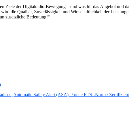
sten Ziele der Digitalradio-Bewegung – und was für das Angebot und das 
rd die Qualität, Zuverlässigkeit und Wirtschaftlichkeit der Leistunge
nun zusätzliche Bedeutung!“
m
io / „Automatic Safety Alert (ASA)“ / neue ETSI-Norm / Zertifizier