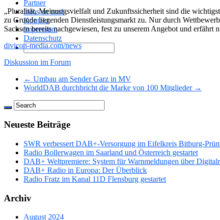
Partner
„Pluralität, Meinungsvielfalt und Zukunftssicherheit sind die wichtig
Infos an uns!
zu Grunde liegenden Dienstleistungsmarkt zu. Nur durch Wettbewerb wi
Kontakt
Sachsen bereits nachgewiesen, fest zu unserem Angebot und erfährt 
Impressum
Datenschutz
divicon-media.com/news
Diskussion im Forum
← Umbau am Sender Garz in MV
WorldDAB durchbricht die Marke von 100 Mitglieder →
Neueste Beiträge
SWR verbessert DAB+-Versorgung im Eifelkreis Bitburg-Prü
Radio Bollerwagen im Saarland und Österreich gestartet
DAB+ Weltpremiere: System für Warnmeldungen über Digitalrad
DAB+ Radio in Europa: Der Überblick
Radio Fratz im Kanal 11D Flensburg gestartet
Archiv
August 2024