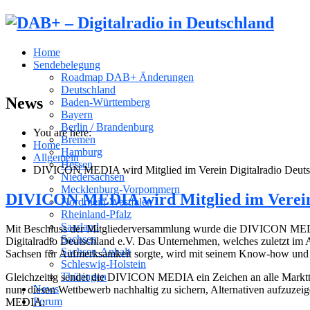
Home
Sendebelegung
Roadmap DAB+ Änderungen
Deutschland
News
Baden-Württemberg
Bayern
Berlin / Brandenburg
You are here:
Bremen
Home
Hamburg
Allgemein
Hessen
DIVICON MEDIA wird Mitglied im Verein Digitalradio Deuts
Niedersachsen
Mecklenburg-Vorpommern
DIVICON MEDIA wird Mitglied im Verein 
Nordrhein-Westfalen
Rheinland-Pfalz
Saarland
Mit Beschluss der Mitgliederversammlung wurde die DIVICON MEDIA, b
Sachsen
Digitalradio Deutschland e.V. Das Unternehmen, welches zuletzt im
Sachsen-Anhalt
Sachsen für Aufmerksamkeit sorgte, wird mit seinem Know-how und E
Schleswig-Holstein
Thüringen
Gleichzeitig sendet die DIVICON MEDIA ein Zeichen an alle Marktt
News
nun, diesen Wettbewerb nachhaltig zu sichern, Alternativen aufzuz
Forum
MEDIA: