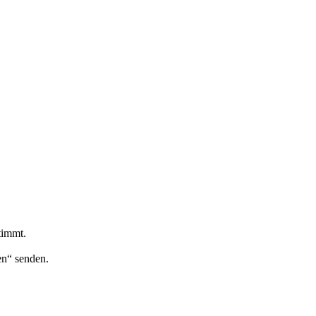
timmt.
en“ senden.