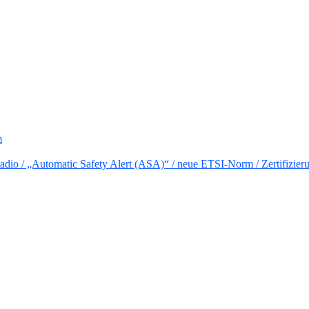
m
io / „Automatic Safety Alert (ASA)“ / neue ETSI-Norm / Zertifizier