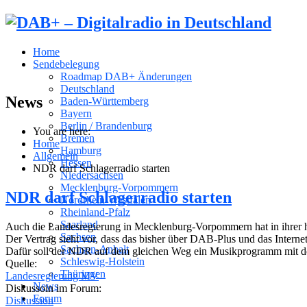
Home
Sendebelegung
Roadmap DAB+ Änderungen
Deutschland
News
Baden-Württemberg
Bayern
Berlin / Brandenburg
You are here:
Bremen
Home
Hamburg
Allgemein
Hessen
NDR darf Schlagerradio starten
Niedersachsen
Mecklenburg-Vorpommern
NDR darf Schlagerradio starten
Nordrhein-Westfalen
Rheinland-Pfalz
Saarland
Auch die Landesregierung in Mecklenburg-Vorpommern hat in ihrer 
Sachsen
Der Vertrag sieht vor, dass das bisher über DAB-Plus und das Interne
Sachsen-Anhalt
Dafür soll der NDR auf dem gleichen Weg ein Musikprogramm mit d
Schleswig-Holstein
Quelle:
Thüringen
Landesregierung MV
News
Diskussoin im Forum:
Forum
Diskussion