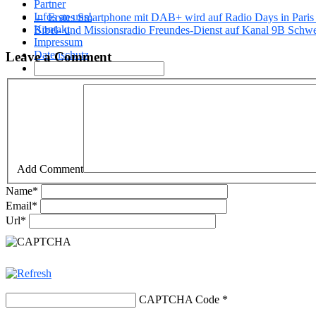
Partner
Infos an uns!
← Erstes Smartphone mit DAB+ wird auf Radio Days in Paris v
Kontakt
Bibel- und Missionsradio Freundes-Dienst auf Kanal 9B Schw
Impressum
Datenschutz
Leave a Comment
Add Comment
Name
*
Email
*
Url
*
CAPTCHA Code
*