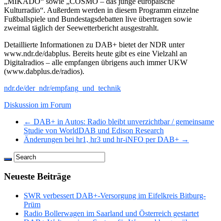
„MIKADO“ sowie „COSMO – das junge europäische
Kulturradio“. Außerdem werden in diesem Programm einzelne
Fußballspiele und Bundestagsdebatten live übertragen sowie
zweimal täglich der Seewetterbericht ausgestrahlt.
Detaillierte Informationen zu DAB+ bietet der NDR unter
www.ndr.de/dabplus. Bereits heute gibt es eine Vielzahl an
Digitalradios – alle empfangen übrigens auch immer UKW
(www.dabplus.de/radios).
ndr.de/der_ndr/empfang_und_technik
Diskussion im Forum
← DAB+ in Autos: Radio bleibt unverzichtbar / gemeinsame
Studie von WorldDAB und Edison Research
Änderungen bei hr1, hr3 und hr-iNFO per DAB+ →
Neueste Beiträge
SWR verbessert DAB+-Versorgung im Eifelkreis Bitburg-
Prüm
Radio Bollerwagen im Saarland und Österreich gestartet