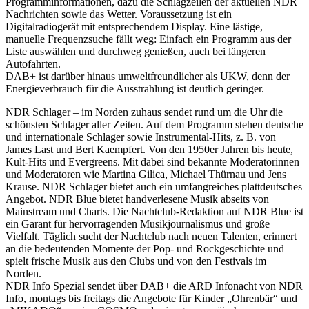
Programminformationen, dazu die Schlagzeilen der aktuellen NDR
Nachrichten sowie das Wetter. Voraussetzung ist ein
Digitalradiogerät mit entsprechendem Display. Eine lästige,
manuelle Frequenzsuche fällt weg: Einfach ein Programm aus der
Liste auswählen und durchweg genießen, auch bei längeren
Autofahrten.
DAB+ ist darüber hinaus umweltfreundlicher als UKW, denn der
Energieverbrauch für die Ausstrahlung ist deutlich geringer.
NDR Schlager – im Norden zuhaus sendet rund um die Uhr die
schönsten Schlager aller Zeiten. Auf dem Programm stehen deutsche
und internationale Schlager sowie Instrumental-Hits, z. B. von
James Last und Bert Kaempfert. Von den 1950er Jahren bis heute,
Kult-Hits und Evergreens. Mit dabei sind bekannte Moderatorinnen
und Moderatoren wie Martina Gilica, Michael Thürnau und Jens
Krause. NDR Schlager bietet auch ein umfangreiches plattdeutsches
Angebot. NDR Blue bietet handverlesene Musik abseits von
Mainstream und Charts. Die Nachtclub-Redaktion auf NDR Blue ist
ein Garant für hervorragenden Musikjournalismus und große
Vielfalt. Täglich sucht der Nachtclub nach neuen Talenten, erinnert
an die bedeutenden Momente der Pop- und Rockgeschichte und
spielt frische Musik aus den Clubs und von den Festivals im
Norden.
NDR Info Spezial sendet über DAB+ die ARD Infonacht von NDR
Info, montags bis freitags die Angebote für Kinder „Ohrenbär“ und