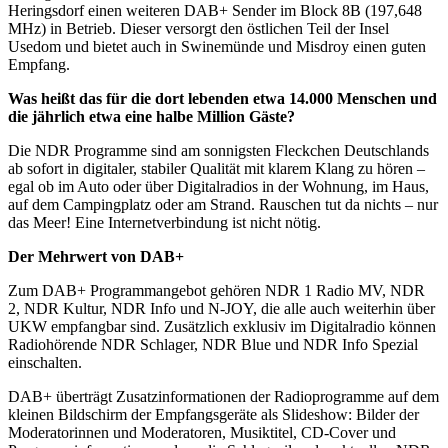
Heringsdorf einen weiteren DAB+ Sender im Block 8B (197,648
MHz) in Betrieb. Dieser versorgt den östlichen Teil der Insel
Usedom und bietet auch in Swinemünde und Misdroy einen guten
Empfang.
Was heißt das für die dort lebenden etwa 14.000 Menschen und
die jährlich etwa eine halbe Million Gäste?
Die NDR Programme sind am sonnigsten Fleckchen Deutschlands
ab sofort in digitaler, stabiler Qualität mit klarem Klang zu hören –
egal ob im Auto oder über Digitalradios in der Wohnung, im Haus,
auf dem Campingplatz oder am Strand. Rauschen tut da nichts – nur
das Meer! Eine Internetverbindung ist nicht nötig.
Der Mehrwert von DAB+
Zum DAB+ Programmangebot gehören NDR 1 Radio MV, NDR
2, NDR Kultur, NDR Info und N-JOY, die alle auch weiterhin über
UKW empfangbar sind. Zusätzlich exklusiv im Digitalradio können
Radiohörende NDR Schlager, NDR Blue und NDR Info Spezial
einschalten.
DAB+ überträgt Zusatzinformationen der Radioprogramme auf dem
kleinen Bildschirm der Empfangsgeräte als Slideshow: Bilder der
Moderatorinnen und Moderatoren, Musiktitel, CD-Cover und