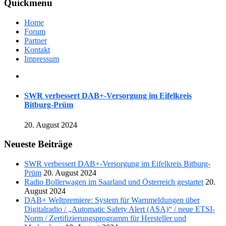
Quickmenu
Home
Forum
Partner
Kontakt
Impressum
SWR verbessert DAB+-Versorgung im Eifelkreis
Bitburg-Prüm
20. August 2024
Neueste Beiträge
SWR verbessert DAB+-Versorgung im Eifelkreis Bitburg-
Prüm
20. August 2024
Radio Bollerwagen im Saarland und Österreich gestartet
20.
August 2024
DAB+ Weltpremiere: System für Warnmeldungen über
Digitalradio / „Automatic Safety Alert (ASA)“ / neue ETSI-
Norm / Zertifizierungsprogramm für Hersteller und